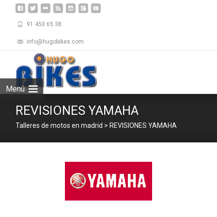
91 450 65 38
info@hugobikes.com
Saltar
al
Buscar:
contenid
Menú
REVISIONES YAMAHA
Talleres de motos en madrid
>
REVISIONES YAMAHA