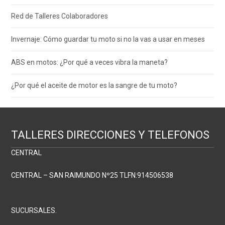
Red de Talleres Colaboradores
Invernaje: Cómo guardar tu moto si no la vas a usar en meses
ABS en motos: ¿Por qué a veces vibra la maneta?
¿Por qué el aceite de motor es la sangre de tu moto?
TALLERES DIRECCIONES Y TELEFONOS
CENTRAL
CENTRAL – SAN RAIMUNDO Nº25 TLFN:914506538
SUCURSALES.