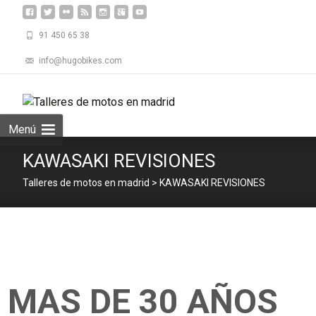
91 450 65 38
info@hugobikes.com
Saltar
al
Buscar:
contenid
Menú
KAWASAKI REVISIONES
Talleres de motos en madrid
>
KAWASAKI REVISIONES
MAS DE 30 AÑOS