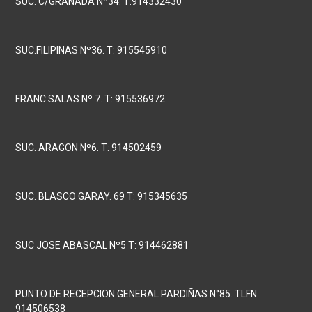
SUC. C/GRANADA Nº34. T:914332430
SUC.FILIPINAS Nº36. T: 915545910
FRANC SALAS Nº 7. T: 915536972
SUC. ARAGON Nº6. T: 914502459
SUC. BLASCO GARAY. 69 T: 915345635
SUC JOSE ABASCAL Nº5 T: 914462881
PUNTO DE RECEPCION GENERAL PARDIÑAS N°85. TLFN:
914506538