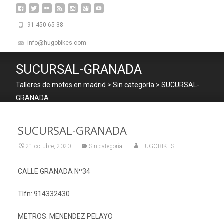
91 450 65 38
info@hugobikes.com
SUCURSAL-GRANADA
Talleres de motos en madrid
>
Sin categoría
>
SUCURSAL-
GRANADA
SUCURSAL-GRANADA
21 octubre, 2020
Sin categoría
HUGOBIKES
CALLE GRANADA Nº34
Tlfn: 914332430
METROS: MENENDEZ PELAYO