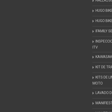
HALLAZG
HUGO BIK
HUGO BIK
IFAMILY S
INSPECCI
ITV
KAWASAKI
KIT DE T
KITS DE L
MOTO
LAVADO 
MANIFIES